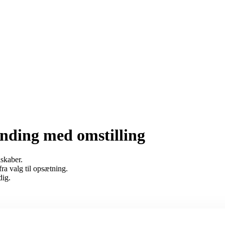
inding med omstilling
lskaber.
ra valg til opsætning.
dig.